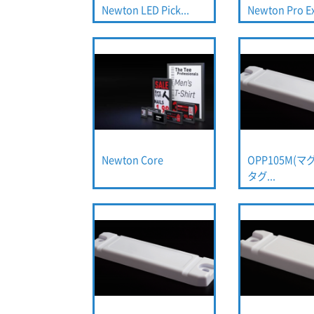
Newton LED Pick...
Newton Pro Ext
Newton Core
OPP105M(
タグ...