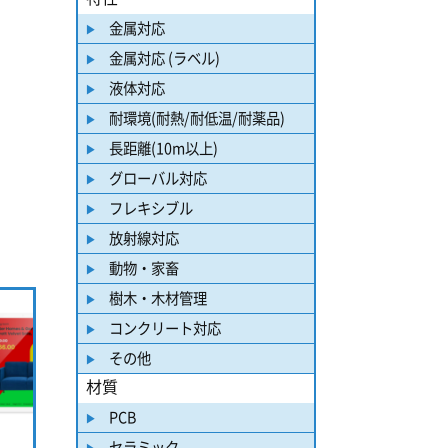
金属対応
金属対応 (ラベル)
液体対応
耐環境(耐熱/耐低温/耐薬品)
長距離(10m以上)
グローバル対応
フレキシブル
放射線対応
動物・家畜
樹木・木材管理
コンクリート対応
その他
材質
PCB
セラミック