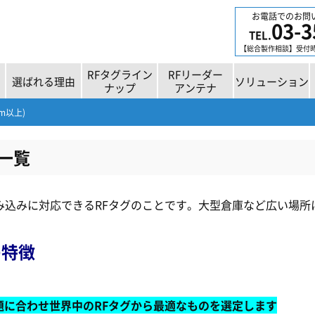
お電話でのお問
03-3
TEL.
【総合製作相談】受付時間
RFタグライン
RFリーダー
選ばれる理由
ソリューション
ナップ
アンテナ
m以上)
報一覧
み込みに対応できるRFタグのことです。大型倉庫など広い場所
の特徴
題に合わせ世界中の
RF
タグから最適なものを選定します