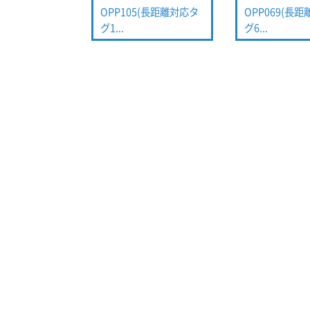
OPP105(長距離対応タ
OPP069(長
グ1...
グ6...