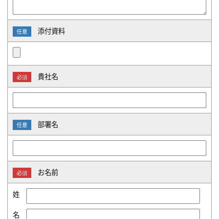
添付資料
任意
貴社名
必須
部署名
任意
お名前
必須
姓
名