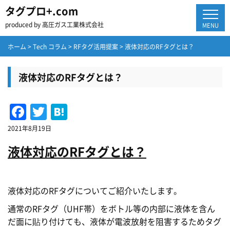
タグプロ+.com
produced by 高圧ガス工業株式会社
MENU
ホーム
>
Tech コラム
>
RFタグ活用提案
>
液体対応のRFタグとは？
液体対応のRFタグとは？
Facebook
Twitter
Hatena
2021年8月19日
液体対応のRFタグとは？
液体対応のRFタグについてご紹介いたします。
通常のRFタグ（UHF帯）をボトル等の内部に液体を含ん
だ面に貼り付けても、液体が電波放射を阻害するためタグ