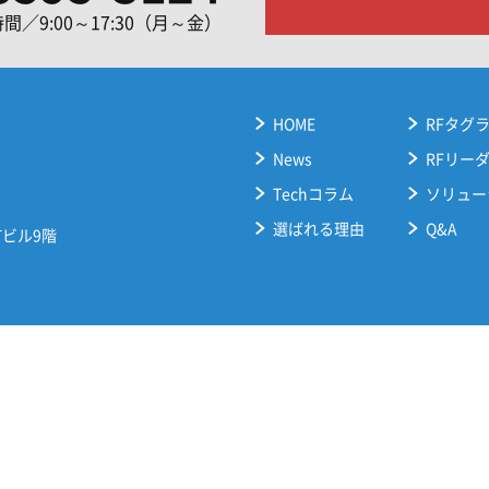
間／9:00～17:30（月～金）
HOME
RFタグ
News
RFリー
Techコラム
ソリュー
選ばれる理由
Q&A
ビル9階