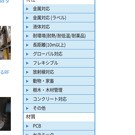
RFタ
金属対応
金属対応 (ラベル)
液体対応
耐環境(耐熱/耐低温/耐薬品)
長距離(10m以上)
グローバル対応
フレキシブル
放射線対応
るRF
動物・家畜
樹木・木材管理
コンクリート対応
その他
材質
PCB
セラミック