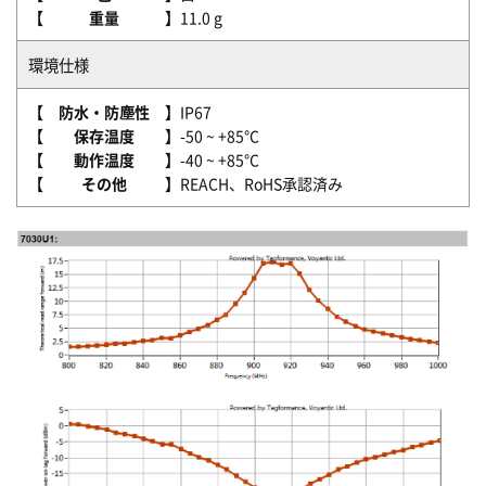
【
重量
】
11.0 g
環境仕様
【
防水・防塵性
】
IP67
【
保存温度
】
-50 ~ +85°C
【
動作温度
】
-40 ~ +85°C
【
その他
】
REACH、RoHS承認済み