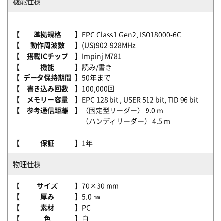
機能仕様
【
準拠規格
】
EPC Class1 Gen2, ISO18000-6C
【
動作周波数
】
(US)902-928MHz
【
搭載ICチップ
】
Impinj M781
【
機能
】
読み/書き
【
データ保持期間
】
50年まで
【
書き込み回数
】
100,000回
【
メモリー容量
】
EPC 128 bit , USER 512 bit, TID 96 bit
【
参考通信距離
】
（固定型リーダー） 9.0 m
（ハンディリーダー） 4.5 m
【
保証
】
1年
物理仕様
【
サイズ
】
70×30 mm
【
厚み
】
5.0 ㎜
【
素材
】
PC
【
色
】
白