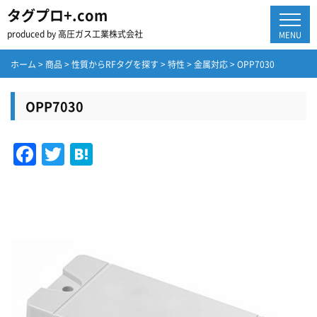
タグプロ+.com
produced by 高圧ガス工業株式会社
MENU
ホーム
>
商品
>
性質からRFタグを探す
>
特性
>
金属対応
>
OPP7030
OPP7030
Facebook
Twitter
Hatena